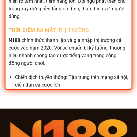
hiện rõ tầm nhìn, tiềm năng lớn. Đội ngũ phát triển chú
trọng xây dựng nền tảng ổn định, thân thiện với người
dùng.
THỜI ĐIỂM RA MẮT THỊ TRƯỜNG
N188
chính thức thành lập và gia nhập thị trường cá
cược vào năm 2020. Với sự chuẩn bị kỹ lưỡng, thương
hiệu nhanh chóng tạo được tiếng vang trong cộng
đồng người chơi.
Chiến dịch truyền thông: Tập trung trên mạng xã hội,
diễn đàn cá cược lớn.
Giao diện thân thiện: Thiết kế rõ ràng, dễ sử dụng
trên cả máy tính và điện thoại.
Chính sách ưu đãi: Thưởng đăng ký lần đầu cao
hơn mức trung bình thị trường.
NHỮNG BƯỚC TIẾN VƯỢT BẬC